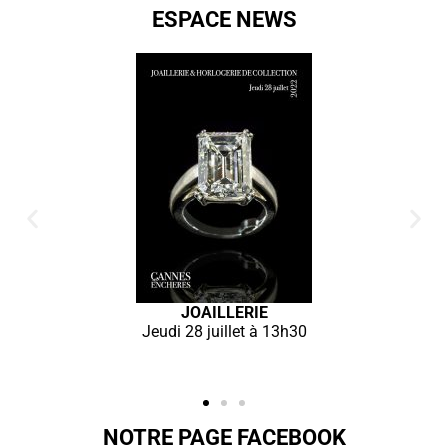
ESPACE NEWS
Armes & Souvenirs historiques
F
du 23 juillet 2022
NOTRE PAGE FACEBOOK