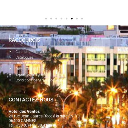
RACCOURCIS
Calendrier des ventes
Catalogues
Ordres d'achat
Devis d'expédition
Expertise en ligne
Conditions générales de vente
CONTACTEZ-NOUS
Hôtel des Ventes
20 rue Jean Jaures
(face à la gare SNCF)
06400 CANNES
Tél : +33 (0)4 93 38 41 47