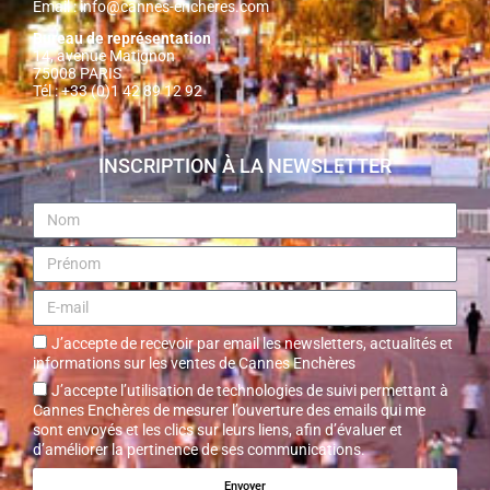
Email :
info@cannes-encheres.com
Bureau de représentation
14, avenue Matignon
75008 PARIS
Tél : +33 (0)1 42 89 12 92
INSCRIPTION À LA NEWSLETTER
J’accepte de recevoir par email les newsletters, actualités et
informations sur les ventes de Cannes Enchères
J’accepte l’utilisation de technologies de suivi permettant à
Cannes Enchères de mesurer l’ouverture des emails qui me
sont envoyés et les clics sur leurs liens, afin d’évaluer et
d’améliorer la pertinence de ses communications.
Envoyer