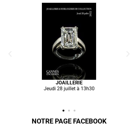
Armes & Souvenirs historiques
F
du 23 juillet 2022
NOTRE PAGE FACEBOOK