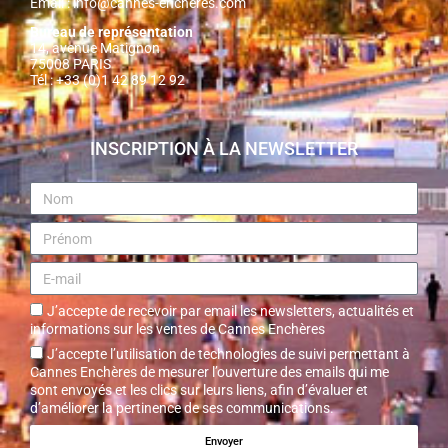
Email :
info@cannes-encheres.com
Bureau de représentation
14, avenue Matignon
75008 PARIS
Tél : +33 (0)1 42 89 12 92
INSCRIPTION À LA NEWSLETTER
J’accepte de recevoir par email les newsletters, actualités et
informations sur les ventes de Cannes Enchères
J’accepte l’utilisation de technologies de suivi permettant à
Cannes Enchères de mesurer l’ouverture des emails qui me
sont envoyés et les clics sur leurs liens, afin d’évaluer et
d’améliorer la pertinence de ses communications.
Envoyer