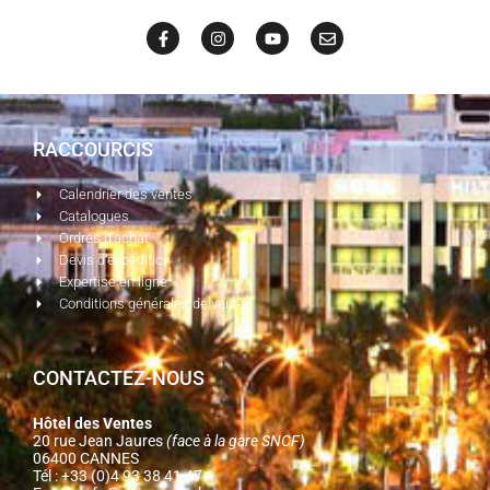
RACCOURCIS
Calendrier des ventes
Catalogues
Ordres d'achat
Devis d'expédition
Expertise en ligne
Conditions générales de vente
CONTACTEZ-NOUS
Hôtel des Ventes
20 rue Jean Jaures
(face à la gare SNCF)
06400 CANNES
Tél : +33 (0)4 93 38 41 47