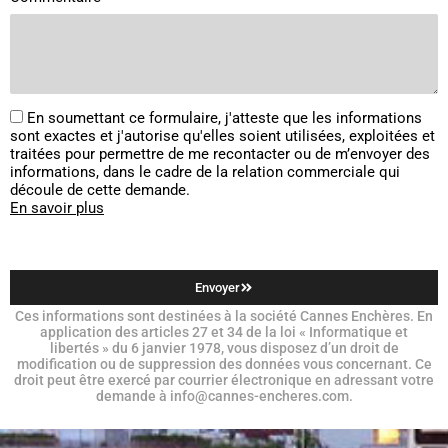
En soumettant ce formulaire, j'atteste que les informations
sont exactes et j'autorise qu'elles soient utilisées, exploitées et
traitées pour permettre de me recontacter ou de m’envoyer des
informations, dans le cadre de la relation commerciale qui
découle de cette demande.
En savoir plus
Envoyer
Ces informations sont destinées à la société Cannes Enchères. En
application des articles 27 et 34 de la loi « Informatique et
libertés » du 6 janvier 1978, vous disposez d’un droit de
modification ou de suppression des données vous concernant. Ce
droit peut être exercé par courrier électronique en adressant votre
demande à info@cannes-encheres.com.