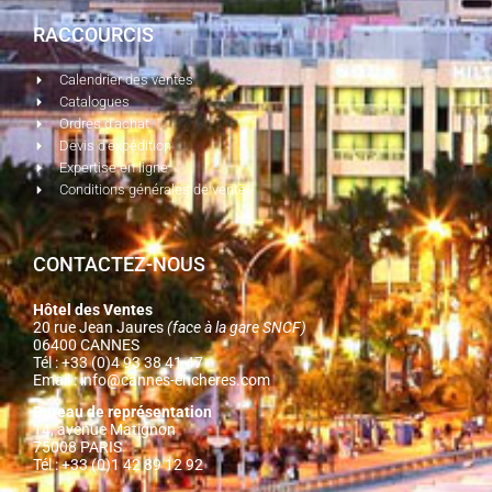
RACCOURCIS
Calendrier des ventes
Catalogues
Ordres d'achat
Devis d'expédition
Expertise en ligne
Conditions générales de vente
CONTACTEZ-NOUS
Hôtel des Ventes
20 rue Jean Jaures
(face à la gare SNCF)
06400 CANNES
Tél : +33 (0)4 93 38 41 47
Email :
info@cannes-encheres.com
Bureau de représentation
14, avenue Matignon
75008 PARIS
Tél : +33 (0)1 42 89 12 92