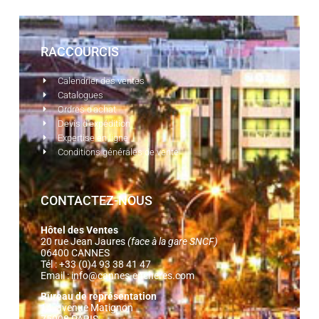
RACCOURCIS
Calendrier des ventes
Catalogues
Ordres d'achat
Devis d'expédition
Expertise en ligne
Conditions générales de vente
CONTACTEZ-NOUS
Hôtel des Ventes
20 rue Jean Jaures
(face à la gare SNCF)
06400 CANNES
Tél : +33 (0)4 93 38 41 47
Email :
info@cannes-encheres.com
Bureau de représentation
14, avenue Matignon
75008 PARIS