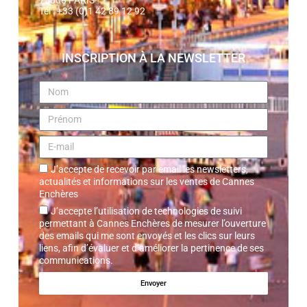
Tél : +33 (0)1 42 89 12 92
INSCRIPTION À LA NEWSLETTER
J’accepte de recevoir par email les newsletters,
actualités et informations sur les ventes de Cannes
Enchères
J’accepte l’utilisation de technologies de suivi
permettant à Cannes Enchères de mesurer l’ouverture
des emails qui me sont envoyés et les clics sur leurs
liens, afin d’évaluer et d’améliorer la pertinence de ses
communications.
Envoyer