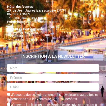
Hôtel des Ventes
20 rue Jean Jaures
(face à la gare SNCF)
06400 CANNES
Tél : +33 (0)4 93 38 41 47
Email :
info@cannes-encheres.com
Bureau de représentation
14, avenue Matignon
75008 PARIS
Tél : +33 (0)1 42 89 12 92
INSCRIPTION À LA NEWSLETTER
J’accepte de recevoir par email les newsletters, actualités et
informations sur les ventes de Cannes Enchères
J’accepte l’utilisation de technologies de suivi permettant à