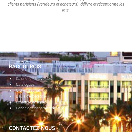
clients parisiens (vendeurs et acheteurs), délivre et réceptionne les
lots.
RACCOURCIS
Calendrier des ventes
Catalogues
Ordres d'achat
Devis d'expédition
Expertise en ligne
Conditions générales de vente
CONTACTEZ-NOUS