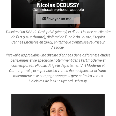
Nicolas DEBUSSY
Commissaire-priseur, associé
Envoyer un mail
Titulaire d’un DEA de Droit privé (Nancy) et d’une Licence en Histoire
de l’Art (La Sorbonne), diplômé de l’Ecole du Louvre,
il rejoint
Cannes Enchères en 2002, en tant que Commissaire-Priseur
Associé.
Il travaille au préalable une dizaine d’années dans différentes études
parisiennes et se spécialise notamment dans l’art moderne et
contemporain. Nicolas dirige le département Art Moderne et
Contemporain, et supervise les ventes thématiques sur la franc-
maçonnerie et le compagnonnage. Il gère enfin les ventes
judiciaires de la SCP Aymard Debussy.