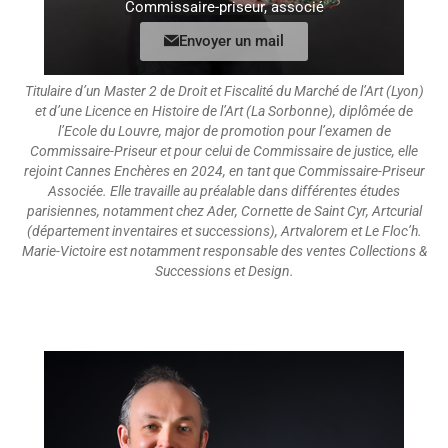
Commissaire-priseur, associé
Envoyer un mail
Titulaire d’un Master 2 de Droit et Fiscalité du Marché de l’Art (Lyon)
et d’une Licence en Histoire de l’Art (La Sorbonne), diplômée de
l’Ecole du Louvre, major de promotion pour l’examen de
Commissaire-Priseur et pour celui de Commissaire de justice, elle
rejoint Cannes Enchères en 2024, en tant que Commissaire-Priseur
Associée. Elle travaille au préalable dans différentes études
parisiennes, notamment chez Ader, Cornette de Saint Cyr, Artcurial
(département inventaires et successions), Artvalorem et Le Floc’h.
Marie-Victoire est notamment responsable des ventes Collections &
Successions et Design.