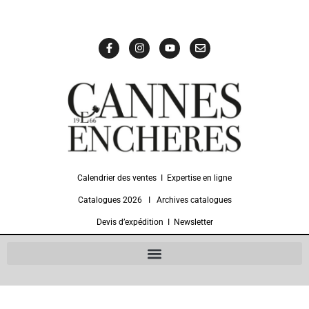
Calendrier des ventes
Ι
Expertise en ligne
Catalogues 2026
Ι
Archives catalogues
Devis d’expédition
Ι
Newsletter
Une équipe de professionnels pluridisciplinaires
et dynamiques
bénéficiant d’une longue expérience du marché
de l’art