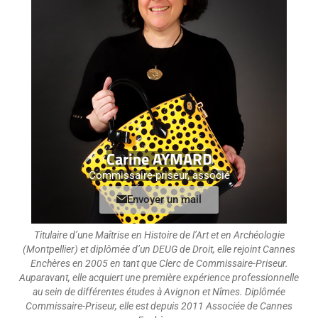
Carine AYMARD
Commissaire-priseur, associé
Envoyer un mail
Titulaire d’une Maîtrise en Histoire de l’Art et en Archéologie
(Montpellier) et diplômée d’un DEUG de Droit, elle rejoint Cannes
Enchères en 2005 en tant que Clerc de Commissaire-Priseur.
Auparavant, elle acquiert une première expérience professionnelle
au sein de différentes études à Avignon et Nîmes. Diplômée
Commissaire-Priseur, elle est depuis 2011 Associée de Cannes