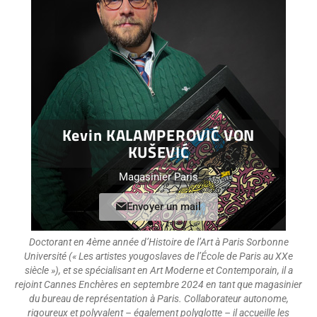
Kevin KALAMPEROVIĆ VON
KUŠEVIĆ
Magasinier Paris
Envoyer un mail
Doctorant en 4ème année d’Histoire de l’Art à Paris Sorbonne
Université (« Les artistes yougoslaves de l’École de Paris au XXe
siècle »), et se spécialisant en Art Moderne et Contemporain, il a
rejoint Cannes Enchères en septembre 2024 en tant que magasinier
du bureau de représentation à Paris. Collaborateur autonome,
rigoureux et polyvalent – également polyglotte – il accueille les