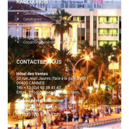
RACCOURCIS
Calendrier des ventes
Catalogues
Ordres d'achat
Devis d'expédition
Expertise en ligne
Conditions générales de vente
CONTACTEZ-NOUS
Hôtel des Ventes
20 rue Jean Jaures
(face à la gare SNCF)
06400 CANNES
Tél : +33 (0)4 93 38 41 47
Email :
info@cannes-encheres.com
Bureau de représentation
14, avenue Matignon
75008 PARIS
Tél : +33 (0)1 42 89 12 92