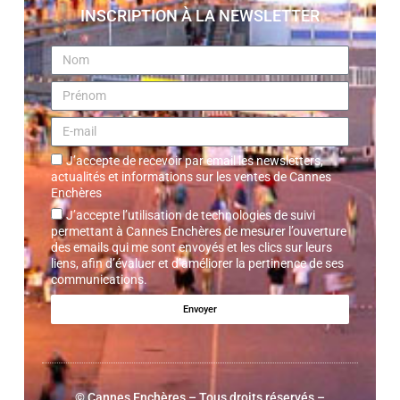
INSCRIPTION À LA NEWSLETTER
J’accepte de recevoir par email les newsletters,
actualités et informations sur les ventes de Cannes
Enchères
J’accepte l’utilisation de technologies de suivi
permettant à Cannes Enchères de mesurer l’ouverture
des emails qui me sont envoyés et les clics sur leurs
liens, afin d’évaluer et d’améliorer la pertinence de ses
communications.
Envoyer
©
Cannes Enchères
– Tous droits réservés –