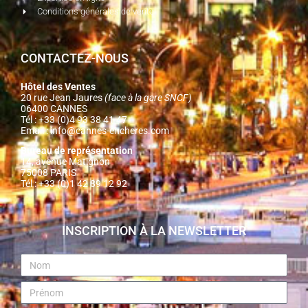
Conditions générales de vente
CONTACTEZ-NOUS
Hôtel des Ventes
20 rue Jean Jaures
(face à la gare SNCF)
06400 CANNES
Tél : +33 (0)4 93 38 41 47
Email :
info@cannes-encheres.com
Bureau de représentation
14, avenue Matignon
75008 PARIS
Tél : +33 (0)1 42 89 12 92
INSCRIPTION À LA NEWSLETTER