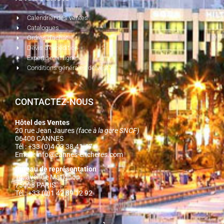
Calendrier des ventes
Catalogues
Ordres d'achat
Devis d'expédition
Expertise en ligne
Conditions générales de vente
CONTACTEZ-NOUS
Hôtel des Ventes
20 rue Jean Jaures
(face à la gare SNCF)
06400 CANNES
Tél : +33 (0)4 93 38 41 47
Email :
info@cannes-encheres.com
Bureau de représentation
14, avenue Matignon
75008 PARIS
Tél : +33 (0)1 42 89 12 92