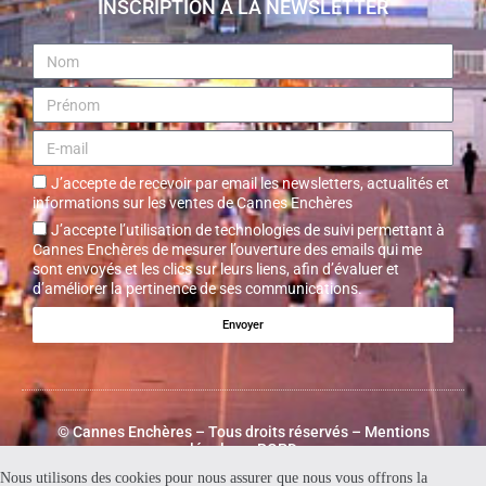
INSCRIPTION À LA NEWSLETTER
J’accepte de recevoir par email les newsletters, actualités et
informations sur les ventes de Cannes Enchères
J’accepte l’utilisation de technologies de suivi permettant à
Cannes Enchères de mesurer l’ouverture des emails qui me
sont envoyés et les clics sur leurs liens, afin d’évaluer et
d’améliorer la pertinence de ses communications.
Envoyer
©
Cannes Enchères
– Tous droits réservés –
Mentions
légales – RGPD
Nous utilisons des cookies pour nous assurer que nous vous offrons la