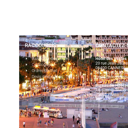
RACCOURCIS
CONTACTEZ-
Calendrier des ventes
Hôtel des Ventes
20 rue Jean Jaur
Catalogues
06400 CANNES
Ordres d'achat
Tél : +33 (0)4 93 
Devis d'expédition
Email :
info@cann
Expertise en ligne
Bureau de représ
Conditions générales de vente
14, avenue Matig
75008 PARIS
Tél : +33 (0)1 42 8