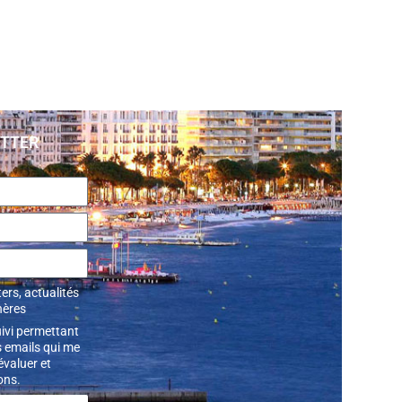
ETTER
ers, actualités
hères
uivi permettant
 emails qui me
’évaluer et
ons.