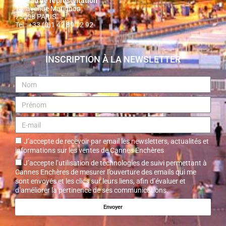
Bureau de représentation
14, avenue Matignon
75008 PARIS
Tél : +33 (0)1 42 89 12 92
INSCRIPTION À LA NEWSLETTER
J’accepte de recevoir par email les newsletters, actualités et
informations sur les ventes de Cannes Enchères
J’accepte l’utilisation de technologies de suivi permettant à
Cannes Enchères de mesurer l’ouverture des emails qui me
sont envoyés et les clics sur leurs liens, afin d’évaluer et
d’améliorer la pertinence de ses communications.
Envoyer