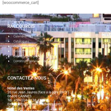
[woocommerce_cart]
RACCOURCIS
Calendrier des ventes
Catalogues
Ordres d'achat
Devis d'expédition
Expertise en ligne
Conditions générales de vente
CONTACTEZ-NOUS
Hôtel des Ventes
20 rue Jean Jaures
(face à la gare SNCF)
06400 CANNES
Tél : +33 (0)4 93 38 41 47
Email :
info@cannes-encheres.com