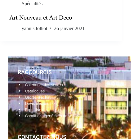
Spécialités
Art Nouveau et Art Deco
yannis.folliot
26 janvier 2021
RACCOURCIS
Calendrier des ventes
Catalogues
Ordres d'achat
Devis d'expédition
Expertise en ligne
Conditions générales de vente
CONTACTEZ-NOUS