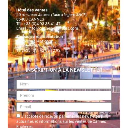
Hôtel des Ventes
20 rue Jean Jaures
(face à la gare SNCF)
06400 CANNES
Tél : +33 (0)4 93 38 41 47
Email :
info@cannes-encheres.com
Bureau de représentation
14, avenue Matignon
75008 PARIS
Tél : +33 (0)1 42 89 12 92
INSCRIPTION À LA NEWSLETTER
J’accepte de recevoir par email les newsletters,
actualités et informations sur les ventes de Cannes
Enchères