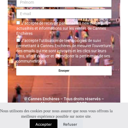
J’accepte de recevoir par email les newsletters,
actualités et informations sur les ventes de Cannes
Enchères
J’accepte l’utilisation de technologies de suivi
permettant à Cannes Enchères de mesurer l’ouverture
des emails qui me sont envoyés et les clics sur leurs
liens, afin d’évaluer et d’améliorer la pertinence de ses
communications.
Envoyer
©
Cannes Enchères
– Tous droits réservés –
Mentions légales – RGPD
Nous utilisons des cookies pour nous assurer que nous vous offrons la
meilleure expérience possible sur notre site.
Accepter
Refuser