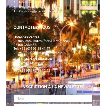
Devis d'expédition
Expertise en ligne
Conditions générales de vente
CONTACTEZ-NOUS
Hôtel des Ventes
20 rue Jean Jaures
(face à la gare SNCF)
06400 CANNES
Tél : +33 (0)4 93 38 41 47
Email :
info@cannes-encheres.com
Bureau de représentation
14, avenue Matignon
75008 PARIS
Tél : +33 (0)1 42 89 12 92
INSCRIPTION À LA NEWSLETTER