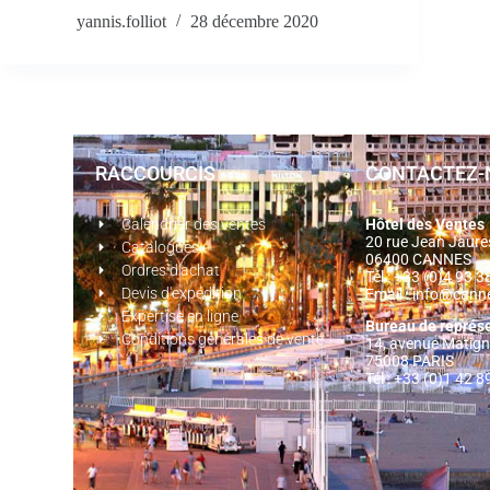
yannis.folliot
28 décembre 2020
RACCOURCIS
CONTACTEZ-
Calendrier des ventes
Hôtel des Ventes
20 rue Jean Jaur
Catalogues
06400 CANNES
Ordres d'achat
Tél : +33 (0)4 93 
Devis d'expédition
Email :
info@cann
Expertise en ligne
Bureau de représ
Conditions générales de vente
14, avenue Matig
75008 PARIS
Tél : +33 (0)1 42 8