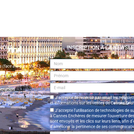
NOUS
INSCRIPTION À LA NEWSL
es
(face à la gare SNCF)
38 41 47
es-encheres.com
entation
non
J’accepte de recevoir par email les newslett
et informations sur les ventes de Cannes Enc
9 12 92
J’accepte l’utilisation de technologies de s
à Cannes Enchères de mesurer l’ouverture des
sont envoyés et les clics sur leurs liens, afin d
d’améliorer la pertinence de ses communicati