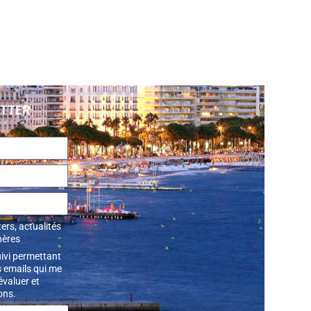
ETTER
ers, actualités
hères
uivi permettant
 emails qui me
’évaluer et
ons.