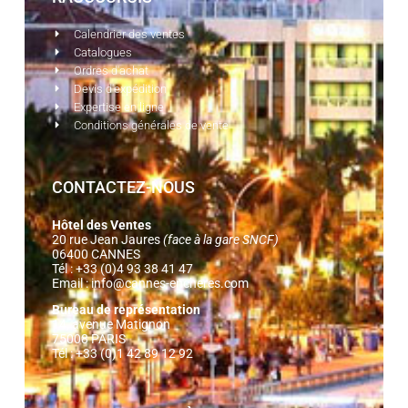
Calendrier des ventes
Catalogues
Ordres d'achat
Devis d'expédition
Expertise en ligne
Conditions générales de vente
CONTACTEZ-NOUS
Hôtel des Ventes
20 rue Jean Jaures
(face à la gare SNCF)
06400 CANNES
Tél : +33 (0)4 93 38 41 47
Email :
info@cannes-encheres.com
Bureau de représentation
14, avenue Matignon
75008 PARIS
Tél : +33 (0)1 42 89 12 92