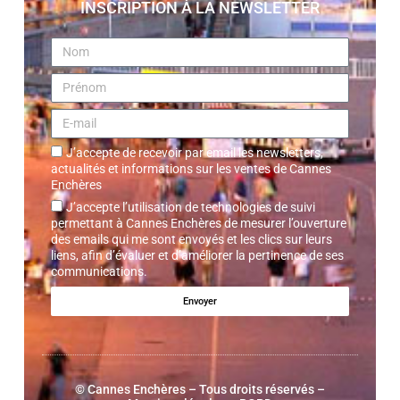
INSCRIPTION À LA NEWSLETTER
J’accepte de recevoir par email les newsletters,
actualités et informations sur les ventes de Cannes
Enchères
J’accepte l’utilisation de technologies de suivi
permettant à Cannes Enchères de mesurer l’ouverture
des emails qui me sont envoyés et les clics sur leurs
liens, afin d’évaluer et d’améliorer la pertinence de ses
communications.
Envoyer
©
Cannes Enchères
– Tous droits réservés –