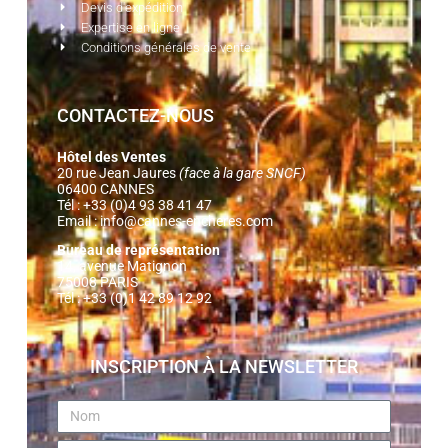
Devis d'expédition
Expertise en ligne
Conditions générales de vente
CONTACTEZ-NOUS
Hôtel des Ventes
20 rue Jean Jaures
(face à la gare SNCF)
06400 CANNES
Tél : +33 (0)4 93 38 41 47
Email :
info@cannes-encheres.com
Bureau de représentation
14, avenue Matignon
75008 PARIS
Tél : +33 (0)1 42 89 12 92
INSCRIPTION À LA NEWSLETTER