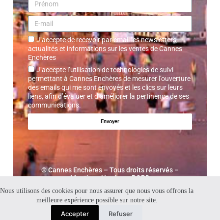
J’accepte de recevoir par email les newsletters,
actualités et informations sur les ventes de Cannes
Enchères
J’accepte l’utilisation de technologies de suivi
permettant à Cannes Enchères de mesurer l’ouverture
des emails qui me sont envoyés et les clics sur leurs
liens, afin d’évaluer et d’améliorer la pertinence de ses
communications.
Envoyer
©
Cannes Enchères
– Tous droits réservés –
Mentions légales – RGPD
Nous utilisons des cookies pour nous assurer que nous vous offrons la
meilleure expérience possible sur notre site.
Accepter
Refuser