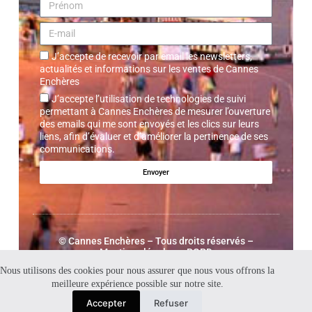
J’accepte de recevoir par email les newsletters,
actualités et informations sur les ventes de Cannes
Enchères
J’accepte l’utilisation de technologies de suivi
permettant à Cannes Enchères de mesurer l’ouverture
des emails qui me sont envoyés et les clics sur leurs
liens, afin d’évaluer et d’améliorer la pertinence de ses
communications.
Envoyer
©
Cannes Enchères
– Tous droits réservés –
Mentions légales – RGPD
Nous utilisons des cookies pour nous assurer que nous vous offrons la
meilleure expérience possible sur notre site.
Accepter
Refuser