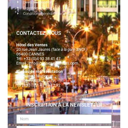
Devis d'expédition
Expertise en ligne
Conditions générales de vente
CONTACTEZ-NOUS
Hôtel des Ventes
20 rue Jean Jaures
(face à la gare SNCF)
06400 CANNES
Tél : +33 (0)4 93 38 41 47
Email :
info@cannes-encheres.com
Bureau de représentation
14, avenue Matignon
75008 PARIS
Tél : +33 (0)1 42 89 12 92
INSCRIPTION À LA NEWSLETTER