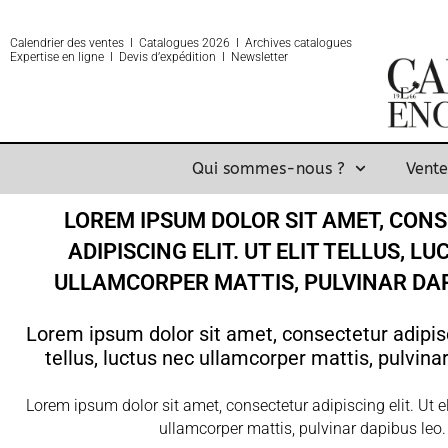
Calendrier des ventes
Ι
Catalogues 2026
Ι
Archives catalogues
Expertise
en ligne Ι
Devis d’expédition
Ι
Newsletter
Qui sommes-nous ?
Vente
LOREM IPSUM DOLOR SIT AMET, CON
ADIPISCING ELIT. UT ELIT TELLUS, L
ULLAMCORPER MATTIS, PULVINAR DAP
Lorem ipsum dolor sit amet, consectetur adipisci
tellus, luctus nec ullamcorper mattis, pulvina
Lorem ipsum dolor sit amet, consectetur adipiscing elit. Ut eli
ullamcorper mattis, pulvinar dapibus leo.