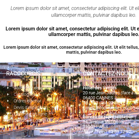
Lorem ipsum dolor sit amet, consectetur adipiscing elit. Ut eli
ullamcorper mattis, pulvinar dapibus leo.
Lorem ipsum dolor sit amet, consectetur adipiscing elit. Ut el
ullamcorper mattis, pulvinar dapibus leo
Lorem ipsum dolor sit amet, consectetur adipiscing elit. Ut elit tellus
mattis, pulvinar dapibus leo.
RACCOURCIS
CONTACTEZ-NOUS
Calendrier des ventes
Hôtel des Ventes
20 rue Jean Jaures
(face à l
Catalogues
06400 CANNES
Ordres d'achat
Tél : +33 (0)4 93 38 41 47
Devis d'expédition
Email :
info@cannes-enchere
Expertise en ligne
Bureau de représentation
Conditions générales de vente
14, avenue Matignon
75008 PARIS
Tél : +33 (0)1 42 89 12 92