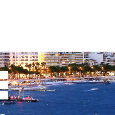
ités
tant