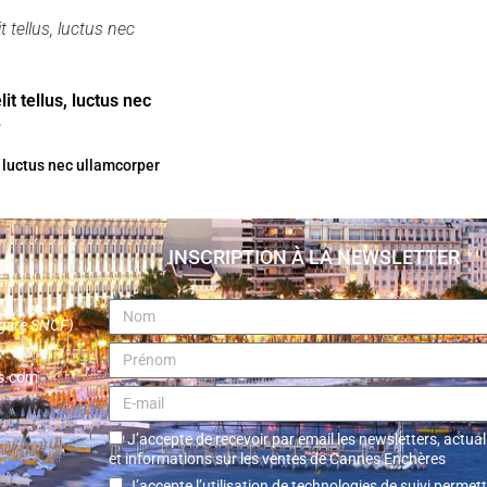
t tellus, luctus nec
it tellus, luctus nec
.
, luctus nec ullamcorper
INSCRIPTION À LA NEWSLETTER
a gare SNCF)
s.com
J’accepte de recevoir par email les newsletters, actual
et informations sur les ventes de Cannes Enchères
J’accepte l’utilisation de technologies de suivi permet