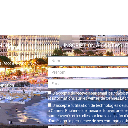
NOUS
INSCRIPTION À LA NEWSL
es
(face à la gare SNCF)
38 41 47
es-encheres.com
entation
non
J’accepte de recevoir par email les newslett
et informations sur les ventes de Cannes Enc
9 12 92
J’accepte l’utilisation de technologies de s
à Cannes Enchères de mesurer l’ouverture des
sont envoyés et les clics sur leurs liens, afin d
d’améliorer la pertinence de ses communicati