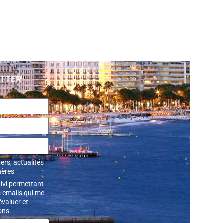
ETTER
ers, actualités
hères
uivi permettant
 emails qui me
’évaluer et
ons.