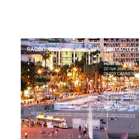
RACCOURCIS
CONTACTEZ-
Calendrier des ventes
Hôtel des Ventes
20 rue Jean Jaur
Catalogues
06400 CANNES
Ordres d'achat
Tél : +33 (0)4 93 
Devis d'expédition
Email :
info@cann
Expertise en ligne
Bureau de représ
Conditions générales de vente
14, avenue Matig
75008 PARIS
Tél : +33 (0)1 42 8