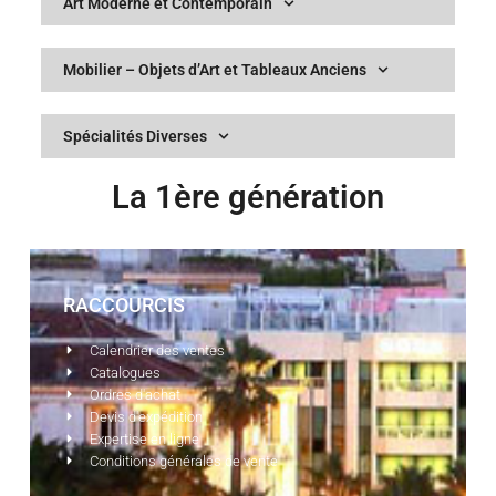
Art Moderne et Contemporain
Mobilier – Objets d’Art et Tableaux Anciens
Spécialités Diverses
La 1ère génération
RACCOURCIS
Calendrier des ventes
Catalogues
Ordres d'achat
Devis d'expédition
Expertise en ligne
Conditions générales de vente