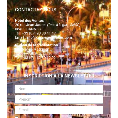
CONTACTEZ-NOUS
Hôtel des Ventes
20 rue Jean Jaures
(face à la gare SNCF)
06400 CANNES
Tél : +33 (0)4 93 38 41 47
Email :
info@cannes-encheres.com
Bureau de représentation
14, avenue Matignon
75008 PARIS
Tél : +33 (0)1 42 89 12 92
INSCRIPTION À LA NEWSLETTER