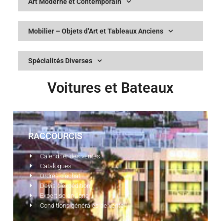
Art Moderne et Contemporain
Mobilier – Objets d’Art et Tableaux Anciens
Spécialités Diverses
Voitures et Bateaux
RACCOURCIS
Calendrier des ventes
Catalogues
Ordres d'achat
Devis d'expédition
Expertise en ligne
Conditions générales de vente