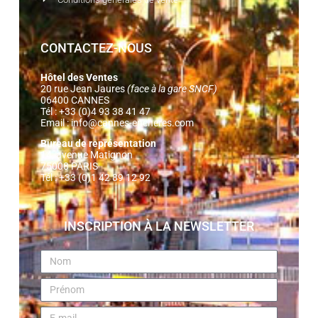
CONTACTEZ-NOUS
Hôtel des Ventes
20 rue Jean Jaures
(face à la gare SNCF)
06400 CANNES
Tél : +33 (0)4 93 38 41 47
Email :
info@cannes-encheres.com
Bureau de représentation
14, avenue Matignon
75008 PARIS
Tél : +33 (0)1 42 89 12 92
INSCRIPTION À LA NEWSLETTER