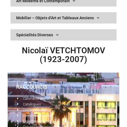
Art Moderne et Contemporain
Mobilier – Objets d’Art et Tableaux Anciens
Spécialités Diverses
Nicolaï VETCHTOMOV
(1923-2007)
RACCOURCIS
Calendrier des ventes
Catalogues
Ordres d'achat
Devis d'expédition
Expertise en ligne
Conditions générales de vente