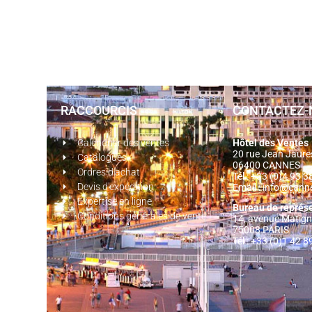
RACCOURCIS
CONTACTEZ-
Calendrier des ventes
Hôtel des Ventes
20 rue Jean Jaur
Catalogues
06400 CANNES
Ordres d'achat
Tél : +33 (0)4 93 
Devis d'expédition
Email :
info@cann
Expertise en ligne
Bureau de représ
Conditions générales de vente
14, avenue Matig
75008 PARIS
Tél : +33 (0)1 42 8