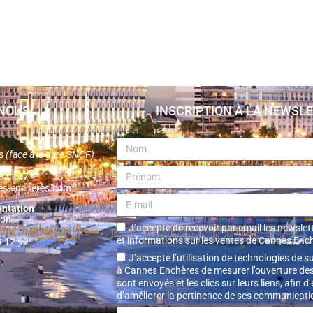
NOUS
INSCRIPTION À LA NEWSL
es
(face à la gare SNCF)
38 41 47
es-encheres.com
entation
non
J’accepte de recevoir par email les newslett
et informations sur les ventes de Cannes Enc
9 12 92
J’accepte l’utilisation de technologies de s
à Cannes Enchères de mesurer l’ouverture des
sont envoyés et les clics sur leurs liens, afin d
d’améliorer la pertinence de ses communicati