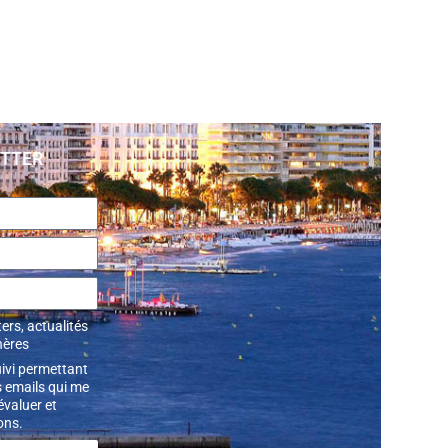
ETTER
ers, actualités
hères
uivi permettant
 emails qui me
’évaluer et
ons.