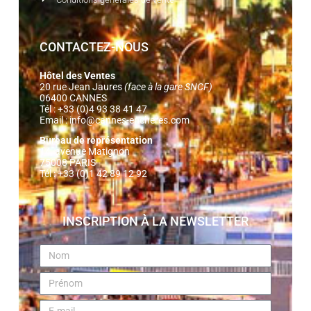
CONTACTEZ-NOUS
Hôtel des Ventes
20 rue Jean Jaures
(face à la gare SNCF)
06400 CANNES
Tél : +33 (0)4 93 38 41 47
Email :
info@cannes-encheres.com
Bureau de représentation
14, avenue Matignon
75008 PARIS
Tél : +33 (0)1 42 89 12 92
INSCRIPTION À LA NEWSLETTER