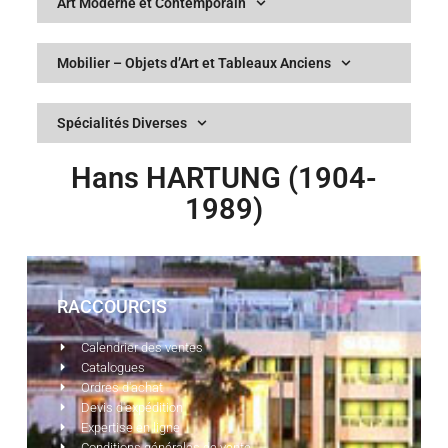
Art Moderne et Contemporain
Mobilier – Objets d’Art et Tableaux Anciens
Spécialités Diverses
Hans HARTUNG (1904-
1989)
RACCOURCIS
Calendrier des ventes
Catalogues
Ordres d'achat
Devis d'expédition
Expertise en ligne
Conditions générales de vente