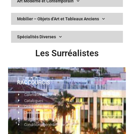
Art Moderne et Contemporain
Mobilier – Objets d’Art et Tableaux Anciens
Spécialités Diverses
Les Surréalistes
RACCOURCIS
Calendrier des ventes
Catalogues
Ordres d'achat
Devis d'expédition
Expertise en ligne
Conditions générales de vente