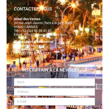
CONTACTEZ-NOUS
Hôtel des Ventes
20 rue Jean Jaures
(face à la gare SNCF)
06400 CANNES
Tél : +33 (0)4 93 38 41 47
Email :
info@cannes-encheres.com
Bureau de représentation
14, avenue Matignon
75008 PARIS
Tél : +33 (0)1 42 89 12 92
INSCRIPTION À LA NEWSLETTER