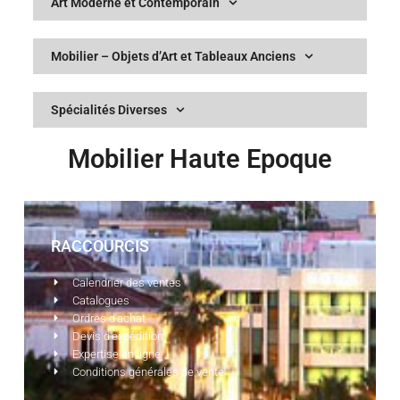
Art Moderne et Contemporain
Mobilier – Objets d’Art et Tableaux Anciens
Spécialités Diverses
Mobilier Haute Epoque
RACCOURCIS
Calendrier des ventes
Catalogues
Ordres d'achat
Devis d'expédition
Expertise en ligne
Conditions générales de vente