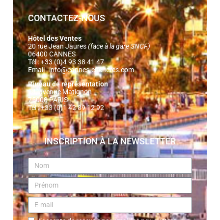
CONTACTEZ-NOUS
Hôtel des Ventes
20 rue Jean Jaures
(face à la gare SNCF)
06400 CANNES
Tél : +33 (0)4 93 38 41 47
Email :
info@cannes-encheres.com
Bureau de représentation
14, avenue Matignon
75008 PARIS
Tél : +33 (0)1 42 89 12 92
INSCRIPTION À LA NEWSLETTER