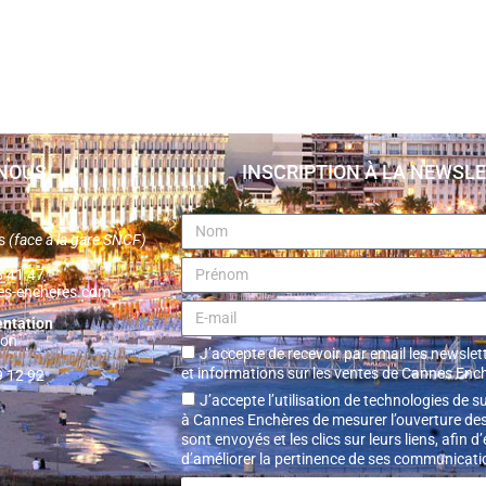
NOUS
INSCRIPTION À LA NEWSL
es
(face à la gare SNCF)
38 41 47
es-encheres.com
entation
non
J’accepte de recevoir par email les newslett
et informations sur les ventes de Cannes Enc
9 12 92
J’accepte l’utilisation de technologies de s
à Cannes Enchères de mesurer l’ouverture des
sont envoyés et les clics sur leurs liens, afin d
d’améliorer la pertinence de ses communicati