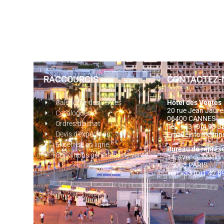
RACCOURCIS
CONTACTEZ-
Calendrier des ventes
Hôtel des Ventes
20 rue Jean Jaur
Catalogues
06400 CANNES
Ordres d'achat
Tél : +33 (0)4 93 
Devis d'expédition
Email :
info@cann
Expertise en ligne
Bureau de représ
Conditions générales de vente
14, avenue Matig
75008 PARIS
Tél : +33 (0)1 42 8