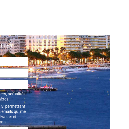
ETTER
ers, actualités
hères
uivi permettant
 emails qui me
’évaluer et
ons.